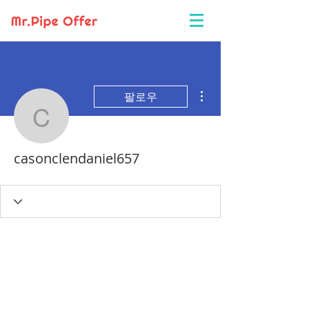
더보기
팔로우
casonclendaniel657
casonclendaniel657