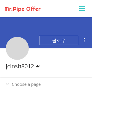
더보기
팔로우
운영자
jcinsh8012